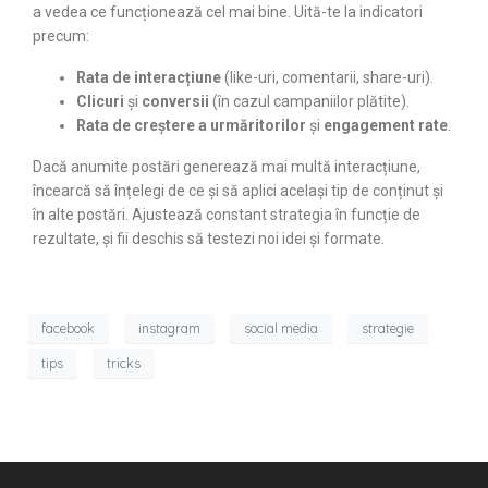
a vedea ce funcționează cel mai bine. Uită-te la indicatori
precum:
Rata de interacțiune
(like-uri, comentarii, share-uri).
Clicuri
și
conversii
(în cazul campaniilor plătite).
Rata de creștere a urmăritorilor
și
engagement rate
.
Dacă anumite postări generează mai multă interacțiune,
încearcă să înțelegi de ce și să aplici același tip de conținut și
în alte postări. Ajustează constant strategia în funcție de
rezultate, și fii deschis să testezi noi idei și formate.
facebook
instagram
social media
strategie
tips
tricks