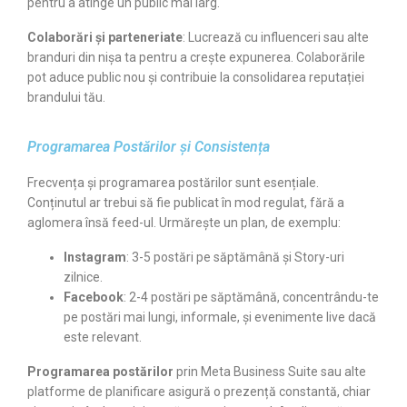
pentru a atinge un public mai larg.
Colaborări și parteneriate
: Lucrează cu influenceri sau alte
branduri din nișa ta pentru a crește expunerea. Colaborările
pot aduce public nou și contribuie la consolidarea reputației
brandului tău.
Programarea Postărilor și Consistența
Frecvența și programarea postărilor sunt esențiale.
Conținutul ar trebui să fie publicat în mod regulat, fără a
aglomera însă feed-ul. Urmărește un plan, de exemplu:
Instagram
: 3-5 postări pe săptămână și Story-uri
zilnice.
Facebook
: 2-4 postări pe săptămână, concentrându-te
pe postări mai lungi, informale, și evenimente live dacă
este relevant.
Programarea postărilor
prin Meta Business Suite sau alte
platforme de planificare asigură o prezență constantă, chiar