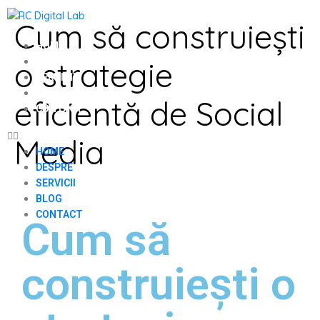
Cum să construiești
HOME
o strategie
DESPRE
SERVICII
BLOG
eficientă de Social
CONTACT
Media
HOME
DESPRE
SERVICII
BLOG
CONTACT
Cum să
construiești o