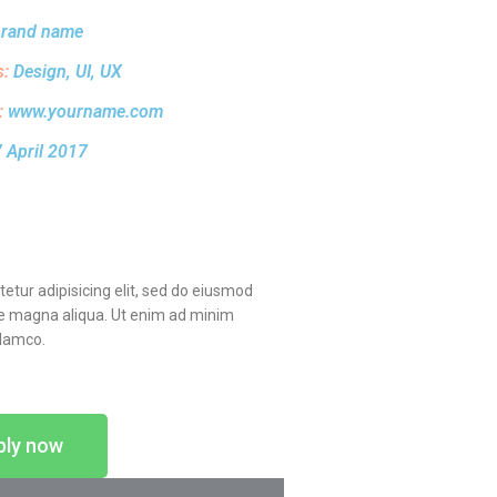
brand name
s:
Design, UI, UX
:
www.yourname.com
 April 2017
etur adipisicing elit, sed do eiusmod
re magna aliqua. Ut enim ad minim
llamco.
ply now