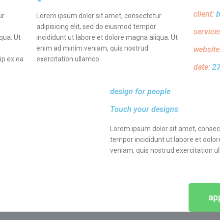
client:
ur
Lorem ipsum dolor sit amet, consectetur
adipisicing elit, sed do eiusmod tempor
service
qua. Ut
incididunt ut labore et dolore magna aliqua. Ut
enim ad minim veniam, quis nostrud
website
uip ex ea
exercitation ullamco.
date:
27
design for people
Touch your designs
Lorem ipsum dolor sit amet, consect
tempor incididunt ut labore et dolo
veniam, quis nostrud exercitation u
ap