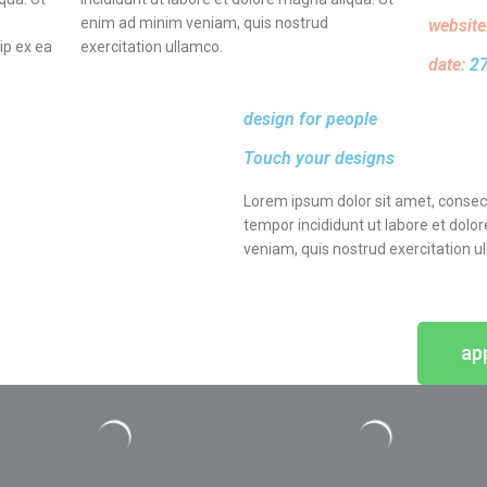
enim ad minim veniam, quis nostrud
website
uip ex ea
exercitation ullamco.
date:
27
design for people
Touch your designs
Lorem ipsum dolor sit amet, consect
tempor incididunt ut labore et dolo
veniam, quis nostrud exercitation u
ap