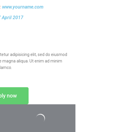
:
www.yourname.com
 April 2017
etur adipisicing elit, sed do eiusmod
re magna aliqua. Ut enim ad minim
llamco.
ply now