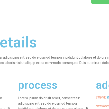
etails
r adipisicing elit, sed do eiusmod tempor incididunt ut labore et dolor
o laboris nisi ut aliquip ex ea commodo consequat. Duis aute irure dolor 
s
process
ad
client:
ur
Lorem ipsum dolor sit amet, consectetur
adipisicing elit, sed do eiusmod tempor
service
qua. Ut
incididunt ut labore et dolore magna aliqua. Ut