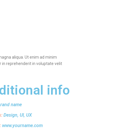
e magna aliqua. Ut enim ad minim
in reprehenderit in voluptate velit
ditional info
brand name
s:
Design, UI, UX
:
www.yourname.com