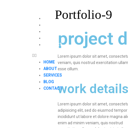
Portfolio-9
HOME
ABOUT
project d
SERVICES
BLOG
CONTACT
Lorem ipsum dolor sit amet, consectetu
HOME
veniam, quis nostrud exercitation ullamc
ABOUT
esse cillum.
SERVICES
BLOG
work detail
CONTACT
Lorem ipsum dolor sit amet, consectet
adipisicing elit, sed do eiusmod tempor
incididunt ut labore et dolore magna ali
enim ad minim veniam, quis nostrud