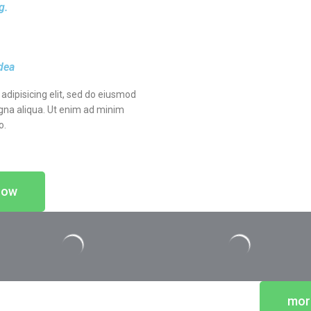
g.
idea
adipisicing elit, sed do eiusmod
gna aliqua. Ut enim ad minim
o.
now
more