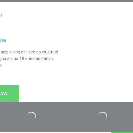
g.
idea
adipisicing elit, sed do eiusmod
gna aliqua. Ut enim ad minim
o.
now