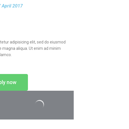
 April 2017
etur adipisicing elit, sed do eiusmod
re magna aliqua. Ut enim ad minim
llamco.
ply now