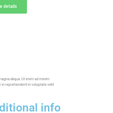
 details
e magna aliqua. Ut enim ad minim
in reprehenderit in voluptate velit
ditional info