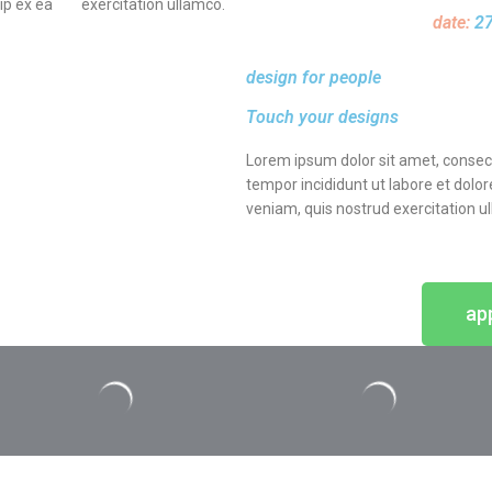
uip ex ea
exercitation ullamco.
date:
27
design for people
Touch your designs
Lorem ipsum dolor sit amet, consect
tempor incididunt ut labore et dolo
veniam, quis nostrud exercitation u
ap