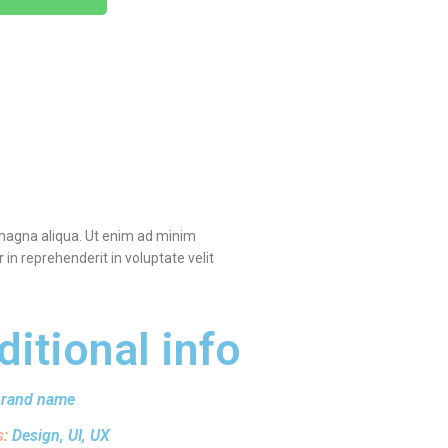
e magna aliqua. Ut enim ad minim
in reprehenderit in voluptate velit
ditional info
brand name
s:
Design, UI, UX